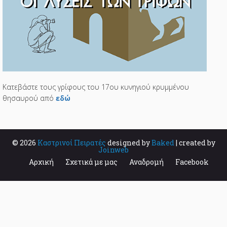
Κατεβάστε τους γρίφους του 17ου κυνηγιού κρυμμένου
θησαυρού από
εδώ
© 2026
Καστρινοί Πειρατές
designed by
Baked
| created by
Joinweb
Αρχική
Σχετικά με μας
Αναδρομή
Facebook