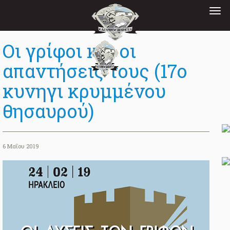
Tog
nav
Οι γρίφοι και οι
απαντήσεις τους (17ο
κυνηγι κρυμμένου
θησαυρού)
6 Μαΐου 2019