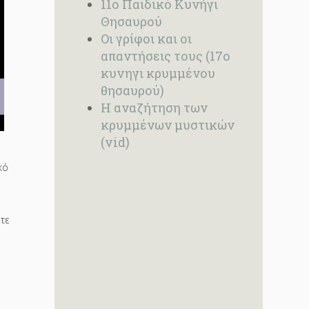
11ο Παιδικό Κυνήγι
Θησαυρού
Οι γρίφοι και οι
απαντήσεις τους (17ο
κυνηγι κρυμμένου
θησαυρού)
Η αναζήτηση των
κρυμμένων μυστικών
(vid)
κό
τε