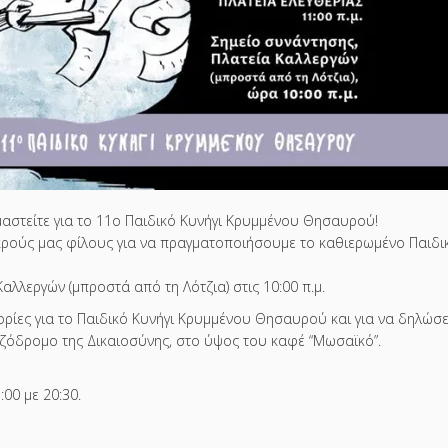
μαστείτε για το 11ο Παιδικό Κυνήγι Κρυμμένου Θησαυρού!
κρούς μας φίλους για να πραγματοποιήσουμε το καθιερωμένο Παιδι
αλλεργών (μπροστά από τη Λότζια) στις 10:00 π.μ.
ορίες για το Παιδικό Κυνήγι Κρυμμένου Θησαυρού και για να δηλώσε
εζόδρομο της Δικαιοσύνης, στο ύψος του καφέ “Μωσαϊκό”.
00 με 20:30.