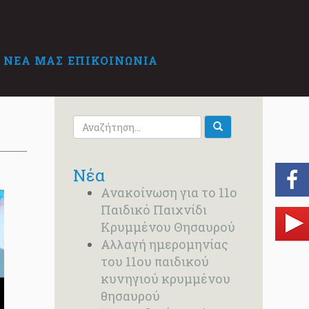
 ΝΕΑ ΜΑΣ
ΕΠΙΚΟΙΝΩΝΙΑ
Νέα
Ανακοίνωση για το 11ο
Παιδικό Παιχνίδι
Κρυμμένου Θησαυρού
Αλλαγή ημερομηνίας
του 11ου παιδικού
κυνηγιού κρυμμένου
θησαυρού