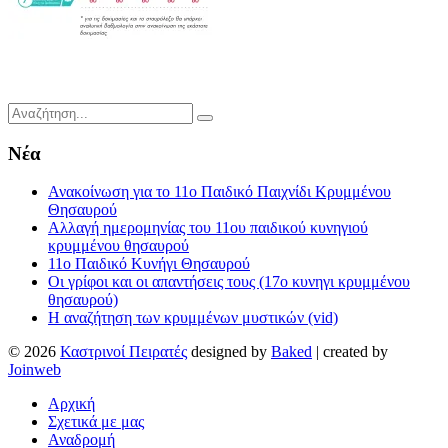
Νέα
Ανακοίνωση για το 11ο Παιδικό Παιχνίδι Κρυμμένου
Θησαυρού
Αλλαγή ημερομηνίας του 11ου παιδικού κυνηγιού
κρυμμένου θησαυρού
11ο Παιδικό Κυνήγι Θησαυρού
Οι γρίφοι και οι απαντήσεις τους (17ο κυνηγι κρυμμένου
θησαυρού)
Η αναζήτηση των κρυμμένων μυστικών (vid)
© 2026
Καστρινοί Πειρατές
designed by
Baked
| created by
Joinweb
Αρχική
Σχετικά με μας
Αναδρομή